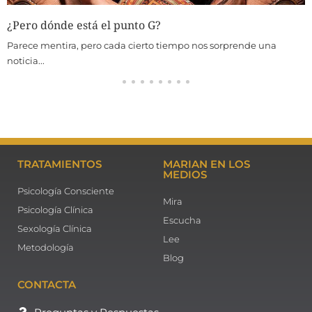
¿Pero dónde está el punto G?
Parece mentira, pero cada cierto tiempo nos sorprende una
noticia...
TRATAMIENTOS
MARIAN EN LOS
MEDIOS
Psicología Consciente
Mira
Psicología Clínica
Escucha
Sexología Clínica
Lee
Metodología
Blog
CONTACTA