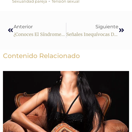
-
Sexualidad pareja
Tensión sexual
Anterior
Siguiente
¿Conoces El Síndrome De Samo?
Señales Inequívocas De La Seducción
Contenido Relacionado